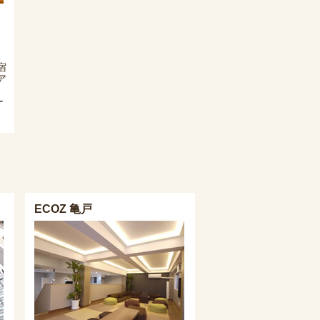
宿
ア
ー
ECOZ 亀戸