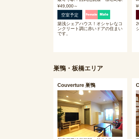
¥49,000～
¥
空室予定
築浅シェアハウス！オシャレなコ
ンクリート調に赤いドアの住まい
です。
巣鴨・板橋エリア
Couverture 巣鴨
C