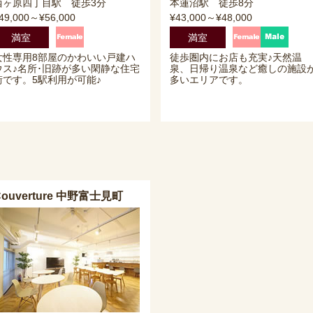
西ヶ原四丁目駅 徒歩3分
本蓮沼駅 徒歩8分
49,000～¥56,000
¥43,000～¥48,000
満室
満室
女性専用8部屋のかわいい戸建ハ
徒歩圏内にお店も充実♪天然温
ウス♪名所･旧跡が多い閑静な住宅
泉、日帰り温泉など癒しの施設
街です。5駅利用が可能♪
多いエリアです。
Couverture 中野富士見町