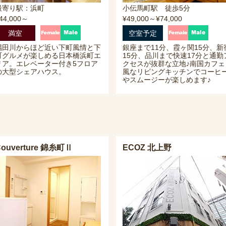
最寄り駅：浜町
小伝馬町駅 徒歩5分
44,000～
¥49,000～¥74,000
満室
空室予定
隅田川からほど近い下町風情と下
銀座まで11分、霞ヶ関15分、新
町グルメが楽しめる日本橋浜町エ
15分、品川まで快速17分と通勤
リア。エレベーター付き5フロア
クセスが抜群な立地♪南国カフェ
の大型シェアハウス。
風なリビングキッチンでコーヒ
やスムージーが楽しめます♪
Couverture 錦糸町Ⅱ
ECOZ 北上野