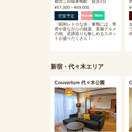
都営三田線巣鴨駅 徒歩2分
¥57,000～¥69,000
¥
空室予定
「昭和レトロな街」巣鴨には、寄
席や昔ながらの銭湯、老舗グルメ
の他、史跡巡りも愉しめるスポッ
トが盛りだくさん！
新宿・代々木エリア
Couverture 代々木公園