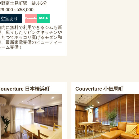
中野富士見町駅 徒歩6分
29,000～¥58,000
空室あり
館内に無料で利用できるジムも新
設、広々したリビングキッチンや
こたつでホッコリ寛げるモダン和
室、最新家電完備のビューティー
ルーム完備！
Couverture 日本橋浜町
Couverture 小伝馬町