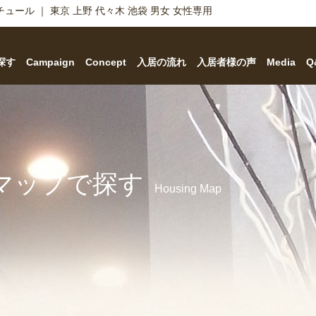
ール ｜ 東京 上野 代々木 池袋 男女 女性専用
探す
Campaign
Concept
入居の流れ
入居者様の声
Media
Q
マップで探す
Housing Map