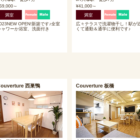
69,000～
¥41,000～
満室
満室
2023NEW OPEN!新築です♪全室
広々テラスで洗濯物干し！駅が
シャワーか浴室、洗面付き
くて通勤＆通学に便利です♪
ouverture 西巣鴨
Couverture 板橋