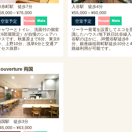
錦糸町駅 徒歩7分
入谷駅 徒歩4分
58,000～¥76,000
¥55,000～¥60,000
空室予定
空室予定
シャワーとトイレ、洗面付の個室
ソーラー発電を設置してエコを
（6部屋限定）が自慢のシェアハ
識したハウス♪地下鉄日比谷線入
ウスです。秋葉原まで6分、東京8
谷駅のほかに、JR鶯谷駅徒歩8
分、上野10分、浅草6分と交通ア
分、銀座線稲荷町駅徒歩10分と
クセス抜群♪
路線利用が可能です。
ouverture 両国
両国駅 徒歩3分
45,000～¥63,000