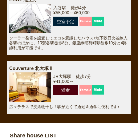
入谷駅 徒歩4分
¥55,000～¥60,000
空室予定
ソーラー発電を設置してエコを意識したハウス♪地下鉄日比谷線入
谷駅のほかに、JR鶯谷駅徒歩8分、銀座線稲荷町駅徒歩10分と4路
線利用が可能です。
Couverture 北大塚Ⅱ
JR大塚駅 徒歩7分
¥41,000～
満室
広々テラスで洗濯物干し！駅が近くて通勤＆通学に便利です♪
Share house LIST