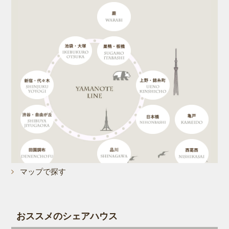
2022/04
COCONわらびリニューアルオープンしました。
こちらから
2022/01/01
クーベルチュール代々木公園リニューアルオープンしま
した。
こちらから
2021/10/12
2021年10月12日クーベルチュール日本橋浜町の1階に新
たに4部屋がオープンしました。
こちらから
2021/10/01
新型コロナウイルスの感染予防に関する弊社の基本方針
マップで探す
について
2021/07/01
【生活応援キャンペーン】
おススメのシェアハウス
こちらから