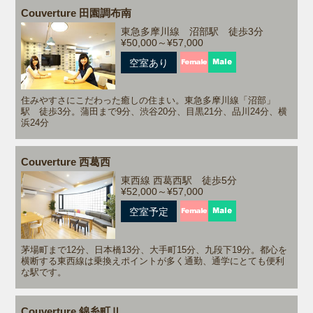
Couverture 田園調布南
2021/01/04
感染症の取組みについて紹介ページができました。
東急多摩川線 沼部駅 徒歩3分
¥50,000～¥57,000
こちらから
空室あり
2020/03/16
新型コロナウィルス感染予防のため【web内覧】を始め
住みやすさにこだわった癒しの住まい。東急多摩川線「沼部」
ました。
駅 徒歩3分。蒲田まで9分、渋谷20分、目黒21分、品川24分、横
浜24分
2019/10/01 以下4ハウスの運営管理を開始しました。
・クラシコ新御徒町
・クラシコGarage（ガラージェ）足立
Couverture 西葛西
・クラシコVerde（ベルデ）足立
東西線 西葛西駅 徒歩5分
¥52,000～¥57,000
2019/09/01 以下のハウスの運営管理を開始しました。
・クラシコ千川
空室予定
・クラシコ八幡山
茅場町まで12分、日本橋13分、大手町15分、九段下19分。都心を
横断する東西線は乗換えポイントが多く通勤、通学にとても便利
な駅です。
Couverture 錦糸町Ⅱ