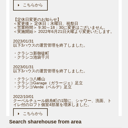
こちらから
【定休日変更のお知らせ】
＜変更後＞ 定休日：水曜日、祝祭日
＜営業時間＞ 9:30～18：30に変更はございません。
＜実施開始＞ 2022年6月21日火曜より変更いたします。
2023/01/31
以下3ハウスの運営管理を終了しました。
・クラシコ新御徒町
・クラシコ池袋千川
2023/01/31
以下3ハウスの運営管理を終了しました。
・クラシコ八幡山
・クラシコGarage（ガラージェ）足立
・クラシコVerde（ベルデ）足立
2022/10/01
クーベルチュール錦糸町の1階に、シャワー、洗面、ト
イレ付のロフト個室4部屋を増床しました。
こちらから
Search sharehouse from area