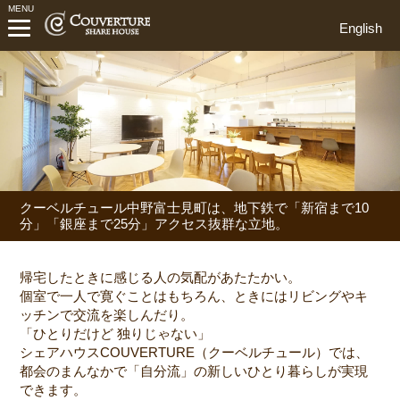
MENU
English
クーベルチュール中野富士見町は、地下鉄で「新宿まで10
分」「銀座まで25分」アクセス抜群な立地。
帰宅したときに感じる人の気配があたたかい。
個室で一人で寛ぐことはもちろん、ときにはリビングやキ
ッチンで交流を楽しんだり。
「ひとりだけど 独りじゃない」
シェアハウスCOUVERTURE（クーベルチュール）では、
都会のまんなかで「自分流」の新しいひとり暮らしが実現
できます。