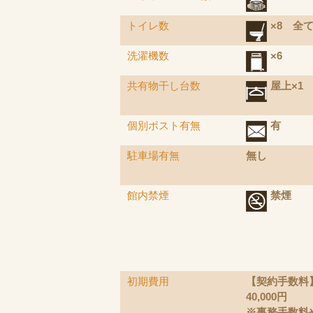
トイレ数
×8 全
洗濯機数
×6
共有物干し台数
屋上×1
個別ポスト有無
有
駐車場有無
無し
館内禁煙
禁煙
初期費用
【契約手数料
40,000円
※事務手数料