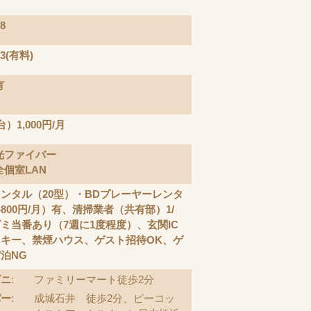
8
×3(有料)
有
）1,000円/月
光ファイバー
全個室LAN
ンタル（20型）・BDプレーヤーレンタ
800円/月）有、清掃業者（共有部）1/
ミ当番あり（7週に1度程度）、玄関IC
キー、禁煙ハウス、ゲスト招待OK、ゲ
泊NG
ビニ
:
ファミリーマート徒歩2分
パー
:
成城石井 徒歩2分、ピーコッ