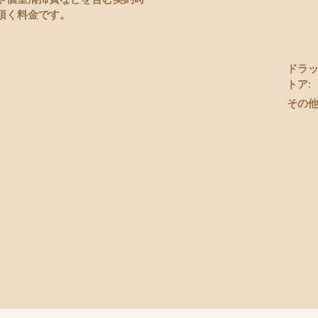
頂く料金です。
ドラ
トア
:
その