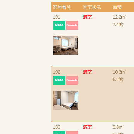
部屋番号
空室状況
面積
101
満室
12.2m
2
7.4帖
102
満室
10.3m
2
6.2帖
103
満室
9.8m
2