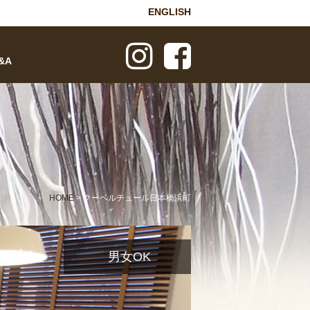
ENGLISH
&A
HOME
> クーベルチュール日本橋浜町
男女OK
男女OK