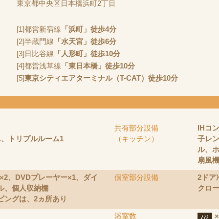
東京都中央区日本橋浜町2丁目
[1]都営新宿線
「浜町」徒歩4分
[2]半蔵門線
「水天宮」徒歩6分
[3]日比谷線
「人形町」徒歩10分
[4]都営浅草線
「東日本橋」徒歩10分
[5]
東京シティエアターミナル（T-CAT）徒歩10分
共有部分設備
IHコ
1、トリプルルーム1
（キッチン）
子レ
ル、ホ
扇風
チ×2、DVDプレーヤー×1、ダイ
個室部分設備
2ドア
ル、個人収納棚
クロ
ビングは、2ヵ所あり
浴室数
×