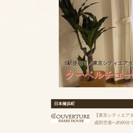
5駅使用可／東京シティエアター
5駅使用可／東京シティエアター
クーベルチュー
クーベルチュー
日本橋浜町
【東京シティエアタ
成田空港へ約60