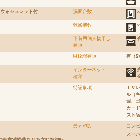
てウォシュレット付
洗面台数
×
乾燥機数
下着用個人物干し
有無
駐輪場有無
有（5台
インターネット
種類
特記事項
ＴＶレ
ル（各
週、ゴ
カード
スト宿
】
最寄施設
コン
スー
や個室清掃費などを含む契約時