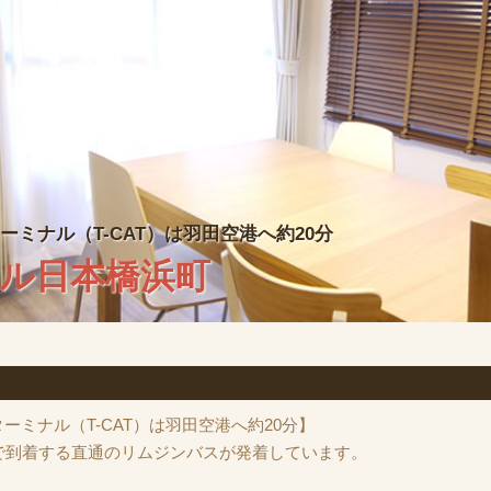
ミナル（T-CAT）は羽田空港へ約20分
ミナル（T-CAT）は羽田空港へ約20分
ル日本橋浜町
ル日本橋浜町
ーミナル（T-CAT）は羽田空港へ約20分】
分で到着する直通のリムジンバスが発着しています。